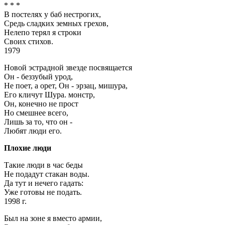
* * *
В постелях у баб нестрогих,
Средь сладких земных грехов,
Нелепо терял я строки
Своих стихов.
1979
Новой эстрадной звезде посвящается
Он - беззубый урод,
Не поет, а орет, Он - эрзац, мишура,
Его кличут Шура. монстр,
Он, конечно не прост
Но смешнее всего,
Лишь за то, что он -
Любят люди его.
Плохие люди
Такие люди в час беды
Не подадут стакан воды.
Да тут и нечего гадать:
Уже готовы не подать.
1998 г.
Был на зоне я вместо армии,