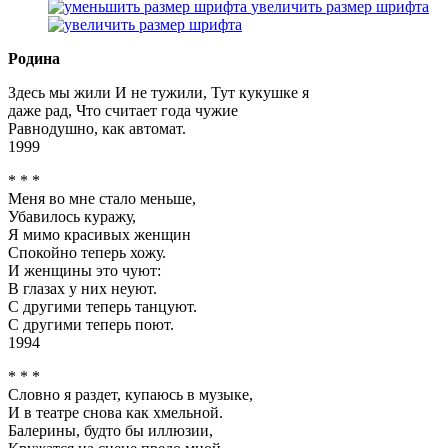
увеличить размер шрифта
Родина
Здесь мы жили И не тужили, Тут кукушке я
даже рад, Что считает года чужие
Равнодушно, как автомат.
1999
* * *
Меня во мне стало меньше,
Убавилось куражу,
Я мимо красивых женщин
Спокойно теперь хожу.
И женщины это чуют:
В глазах у них неуют.
С другими теперь танцуют.
С другими теперь поют.
1994
* * *
Словно я раздет, купаюсь в музыке,
И в театре снова как хмельной.
Балерины, будто бы иллюзии,