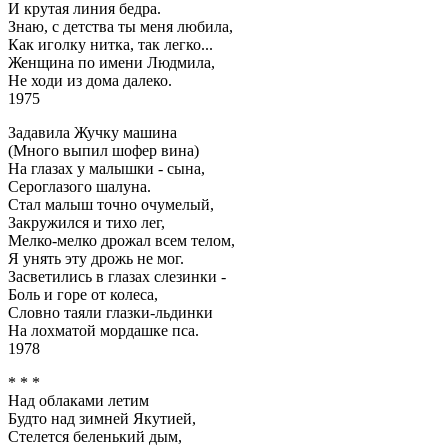
И крутая линия бедра.
Знаю, с детства ты меня любила,
Как иголку нитка, так легко...
Женщина по имени Людмила,
Не ходи из дома далеко.
1975
Задавила Жучку машина
(Много выпил шофер вина)
На глазах у малышки - сына,
Сероглазого шалуна.
Стал малыш точно очумелый,
Закружился и тихо лег,
Мелко-мелко дрожал всем телом,
Я унять эту дрожь не мог.
Засветились в глазах слезинки -
Боль и горе от колеса,
Словно таяли глазки-льдинки
На лохматой мордашке пса.
1978
* * *
Над облаками летим
Будто над зимней Якутией,
Стелется беленький дым,