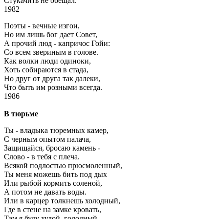
Стукачить не обещал.
1982
Поэты - вечные изгои,
Но им лишь бог дает Совет,
А прочий люд - капричос Гойи:
Со всем звериным в голове.
Как волки люди одиноки,
Хоть собираются в стада,
Но друг от друга так далеки,
Что быть им розными всегда.
1986
В тюрьме
Ты - владыка тюремных камер,
С черным опытом палача,
Защищайся, бросаю камень -
Слово - в тебя с плеча.
Всякой подлостью прюсмоленный,
Ты меня можешь бить под дых
Или рыбой кормить соленой,
А потом не давать воды.
Или в карцер толкнешь холодный,
Где в стене на замке кровать,
Там я буду худой, голодный,