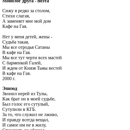
Монолог друга - поэта
Сижу я редко за столом,
Стихи слагая,
А заменяет мне мой дом
Кафе на Гая.
Нет у меня детей, жены -
Судьба такая,
Мы все отродья Сатаны
В кафе на Гая.
Мы все тут черти всех мастей
С барменкой Галей,
И ждем от Князя Тьмы вестей
В кафе на Гая.
2000 г.
Эпизод
Звонил иерей из Тулы,
Как брат он в моей судьбе,
Был голос его сутулый,
Сутулили в КГБ.
За то, что служил не лживо,
И правду всегда вещал,
И самое им не в жилу,