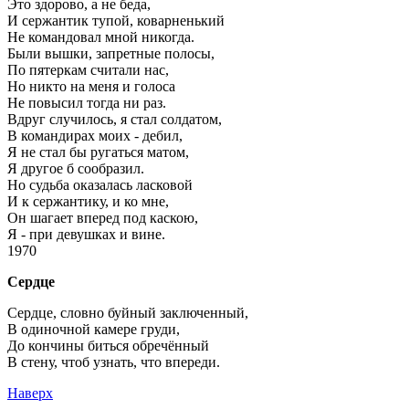
Это здорово, а не беда,
И сержантик тупой, коварненький
Не командовал мной никогда.
Были вышки, запретные полосы,
По пятеркам считали нас,
Но никто на меня и голоса
Не повысил тогда ни раз.
Вдруг случилось, я стал солдатом,
В командирах моих - дебил,
Я не стал бы ругаться матом,
Я другое б сообразил.
Но судьба оказалась ласковой
И к сержантику, и ко мне,
Он шагает вперед под каскою,
Я - при девушках и вине.
1970
Сердце
Сердце, словно буйный заключенный,
В одиночной камере груди,
До кончины биться обречённый
В стену, чтоб узнать, что впереди.
Наверх