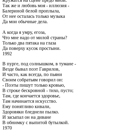
Кружатся на сцене предо мной.
Так же и любовь моя - иллюзия -
Балериной белой проплыла,
От нее осталась только музыка
Да мои обычные дела.
А когда я умру, егоза,
Что мне надо от милой страны?
Только два пятака на глаза
Да поверху кусок простыни.
1992
В пурге, под солнышком, в тумане -
Везде бывал поэт Гаврилов,
И часто, как всегда, по пьяни
Своим собратьям говорил он:
- Поэты пишут только кровью,
В строке бескровной - тихо, пусто;
Там, где кончается здоровье,
Там начинается искусство.
Ему понятливо кивали,
Здоровяки бледнели пылко.
И засыпал он на диване
В обнимку с выпитой бутылкой.
1970