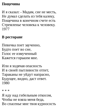
Пощечина
И я сказал: - Мадам, сие не месть,
Не думал сделать из тебя калеку,
Пощечина в конечном счете есть
Стремленье человека к человеку.
1977
В ресторане
Певичка поет заученно,
Будто поет во сне,
Голос ее измученный
Кажется горьким мне.
Или я ходячая опасность
И в своей пытливости отпет,
Тараканы не уйдут напрасно,
Будущее, видно, даст ответ.
1980
* * *
Я иду над гибельным откосом,
Чтобы не взяла меня беда,
Во спасенье мне твоя курносость