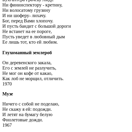
Ни фининспектору - кретину,
Ни волосатому грузину
И ни шоферу- лихачу.
Бог, перед Вами хлопочу.
И пусть бандит с большой дороги
Не встанет на ее пороге,
Пусть уведет в любовный дым
Ее лишь тот, кто ей любим.
Глухоманный землероб
Он деревенского закала,
Его с землей не разлучить,
Не мог он кофе от какао,
Как лоб не морщил, отличить.
1970
Музе
Ничего с собой не поделаю,
Не скажу я ей: подожди.
И летят на бумагу белую
Фиолетовые дожди.
1967