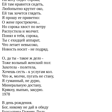
Ей там нравится сидеть,
Любопытно крутит око,
Ей так хочется глядеть.
Я прошу ее приветно:
О жене прострекочи...
Но сорока хвост по ветру
Распустила и молчит.
Понял я тебя, сорока,
Ты с ехидцей аппарат,
Что летает невысоко,
Новость носит - не подряд.
О, да ты - такое ж дело -
Тоже вольный женский пол:
Захотела - полетела,
Хочешь сесть - к услугам кол.
Что ж, молчи, пугать не стану,
Я гуманный, не дурю,
Минеральную достану,
Крякну, выпью, закурю.
1978
В день рождения.
Бог, никому не дай в обиду
Бухгалтера Грачеву Лиду.