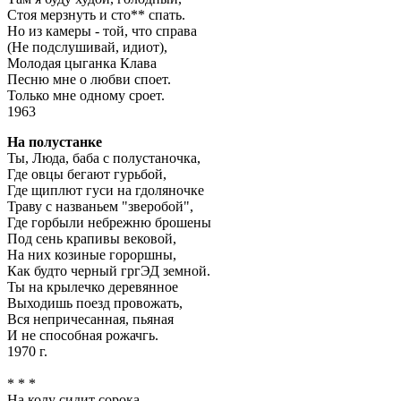
Стоя мерзнуть и сто** спать.
Но из камеры - той, что справа
(Не подслушивай, идиот),
Молодая цыганка Клава
Песню мне о любви споет.
Только мне одному сроет.
1963
На полустанке
Ты, Люда, баба с полустаночка,
Где овцы бегают гурьбой,
Где щиплют гуси на гдоляночке
Траву с названьем "зверобой",
Где горбыли небрежню брошены
Под сень крапивы вековой,
На них козиные гороршны,
Как будто черный гргЭД земной.
Ты на крылечко деревянное
Выходишь поезд провожать,
Вся непричесанная, пьяная
И не способная рожачгь.
1970 г.
* * *
На колу сидит сорока,