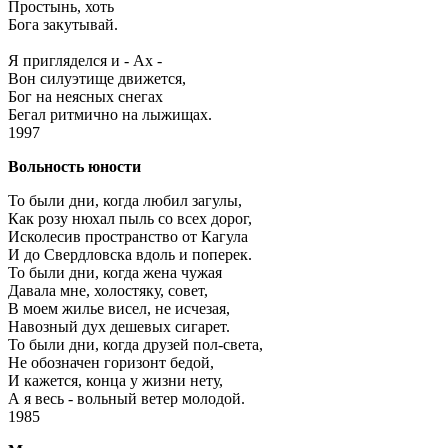
Простынь, хоть
Бога закутывай.
Я пригляделся и - Ах -
Вон силуэтище движется,
Бог на неясных снегах
Бегал ритмично на лыжищах.
1997
Вольность юности
То были дни, когда любил загулы,
Как розу нюхал пыль со всех дорог,
Исколесив пространство от Кагула
И до Свердловска вдоль и поперек.
То были дни, когда жена чужая
Давала мне, холостяку, совет,
В моем жилье висел, не исчезая,
Навозный дух дешевых сигарет.
То были дни, когда друзей пол-света,
Не обозначен горизонт бедой,
И кажется, конца у жизни нету,
А я весь - вольный ветер молодой.
1985