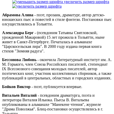
увеличить размер шрифта
Абрамова Алина
- поэт, прозаик, драматург, автор детско-
юношеских пьес и повестей в стиле фэнтези. Постановки пьес
олсуществлялись в Тольятти.
Александра Берг
- (псевдоним Татьяны Святловской,
урожденной Макаровой) 15 лет прожила в Тольятти, ныне
живет в Санкт-Петербурге. Печаталась в альманахе
"Царскосельская лира". В 2000 году издана первая книга
стихов "Зимняя радуга".
Бессонова Любовь
- окончила Литературный институт им. А.
М. Горького, член Союза Российских писателей, степендиат
IX Всесоюзного совещания молодых писателей, автор
поэтических книг, участник коллективных сборников, а также
публикаций в центральных, областных и городских изданиях.
Бойков Виктор
- поэт, публикуется впервые.
Витальев Виталий
- псевдоним драматурга, поэта и
литератора Виталия Илыока. Пьесы В. Витальева
опубликованы в альманахе "Манекене чтения", журнеле
"Драма Поволжья". Блиц-постановки осуществлялись в г.
Тольятти.