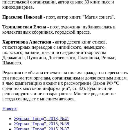
писательской организации, автор свыше 30 книг, пьес и
киносценариев.
Прасолов Николай
- поэт, автор книги "Магия сонета".
Терпиловская Елена
- поэт, художник, публиковалась в
коллективных сборниках, городской прессе.
Харитонова Анастасия
- автор десяти книг стихов,
стихотворных переводов с английского, немецкого,
польского, латыни, пьес и исследований творчества
Державина, Пушкина, Достоевского, Платонова, Рильке,
Шамиссо.
Редакция не обязана отвечать на письма граждан и пересылать
эти письма тем органам, организациям и должностным лицам,
в чью компетенцию входит их рассмотрение (Закон РФ "О
средствах массовой информации", ст. 42). Рукописи не
рецензируются и не возвращаются. Мнение редакции не
всегда совпадает с мнением авторов.
Наверх
Журнал "Город", 2018, №41
Журнал "Город", 2015, №38
Журнал "Город", 2015, №37