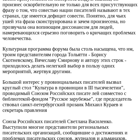
произнес оскорбительную не только для всех присутствующих
фразу о том, что совестью нации писателей называют в тех
странах, где имеется дефицит совести. Понятно, для чьих
ушей эта фраза сконструирована и зачем произнесена, но
прозвучала она вопиющим диссонансом для людей,
намеревающихся серьезно поговорить о кричащих проблемах
человечества.
Культурная программа форума была столь насыщена, что нм,
троим представителям города Тольятти - Борису
Скотневскому, Вячеславу Смирнову и автору этих строк -
приходилось делать нелегкий выбор в пользу одних
мероприятий, жертвуя другими.
Большой интерес у провинциальных писателей вызвал
круглый стол "Культура в провинции в III тысячелетии",
проводимый Союзом Российских писате лей совместно с
библиотекой-фондом "Русское зарубежье", где председатель
ствовал санкт-петербургский прозаик Михаил Кураев и
секретарь правления
Союза Российских писателей Светлана Василенко.
Выступили многие представители региональных
писательских организаций, сообщившие о достижениях и
проблемах писательских союзов, журналов и альманахов,