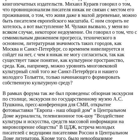
книгопечатных издательств. Михаил Кураев говорил о том,
что провинционализм писателя никак не связан с местом его
проживания, о том, что живя даже в малой деревеньке, можно
быть писателем европейского масштаба. С ним спорить не
хотелось, а вот выступление М. Чулаки вызвало, у меня во
всяком случае, некоторое недоумение. Он говорил о том, что с
семимильным движением прогресса, технического в
основном, литературная значимость таких городов, как
Москва и Санкт-Петербург, со временем нивелируется и
сойдет на нет, с чем я никак не могу согласиться, так как
существует такое понятие, как культурное пространство,
среда. Как, например, можно уровнять многовековой
культурный слой того же Санкт-Петербурга и нашего
молодого Тольятти, только начинающего формировать
собственную культурную среду?
В рамках форума так же был проведены: обзорная экскурсия
по столице, экскурсия по государственному музею А.С.
Пушкина, пресс-конференция для СМИ, открытие
фотовыставки "Европа - наш общий дом" в Центральном
Доме журналиста, телевизионное ток-шоу "Воздействие
культуры и искусства, средств массовой информации на
мировоззрение общества" В ЦДЖ, встреча молодых
писателей с ведущими писателями России в Центральном
Доме литератора. Кроме того, было невообразимое