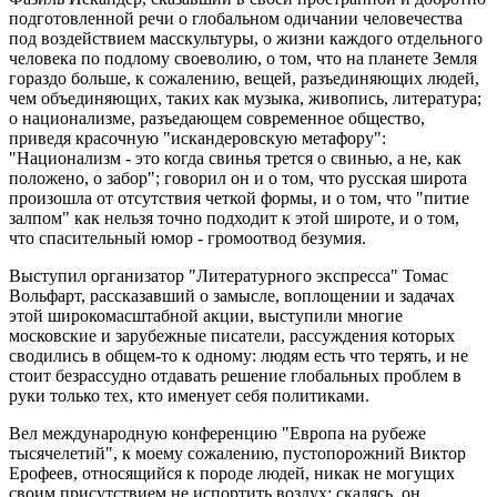
подготовленной речи о глобальном одичании человечества
под воздействием масскультуры, о жизни каждого отдельного
человека по подлому своеволию, о том, что на планете Земля
гораздо больше, к сожалению, вещей, разъединяющих людей,
чем объединяющих, таких как музыка, живопись, литература;
о национализме, разъедающем современное общество,
приведя красочную "искандеровскую метафору":
"Национализм - это когда свинья трется о свинью, а не, как
положено, о забор"; говорил он и о том, что русская широта
произошла от отсутствия четкой формы, и о том, что "питие
залпом" как нельзя точно подходит к этой широте, и о том,
что спасительный юмор - громоотвод безумия.
Выступил организатор "Литературного экспресса" Томас
Вольфарт, рассказавший о замысле, воплощении и задачах
этой широкомасштабной акции, выступили многие
московские и зарубежные писатели, рассуждения которых
сводились в общем-то к одному: людям есть что терять, и не
стоит безрассудно отдавать решение глобальных проблем в
руки только тех, кто именует себя политиками.
Вел международную конференцию "Европа на рубеже
тысячелетий", к моему сожалению, пустопорожний Виктор
Ерофеев, относящийся к породе людей, никак не могущих
своим присутствием не испортить воздух: скалясь, он