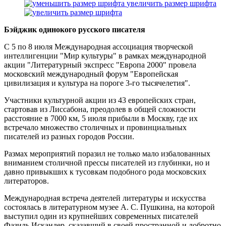
увеличить размер шрифта
Бэйджик одинокого русского писателя
С 5 по 8 июля Международная ассоциация творческой
интеллигенции "Мир культуры" в рамках международной
акции "Литературный экспресс "Европа 2000" провела
московский международный форум "Европейская
цивилизация и культура на пороге 3-го тысячелетия".
Участники культурной акции из 43 европейских стран,
стартовав из Лиссабона, преодолев в общей сложности
расстояние в 7000 км, 5 июля прибыли в Москву, где их
встречало множество столичных и провинциальных
писателей из разных городов России.
Размах мероприятий поразил не только мало избалованных
вниманием столичной прессы писателей из глубинки, но и
давно привыкших к тусовкам подобного рода московских
литераторов.
Международная встреча деятелей литературы и искусства
состоялась в литературном музее А. С. Пушкина, на которой
выступил один из крупнейших современных писателей
Фазиль Искандер, сказавший в своей пространной и добротно