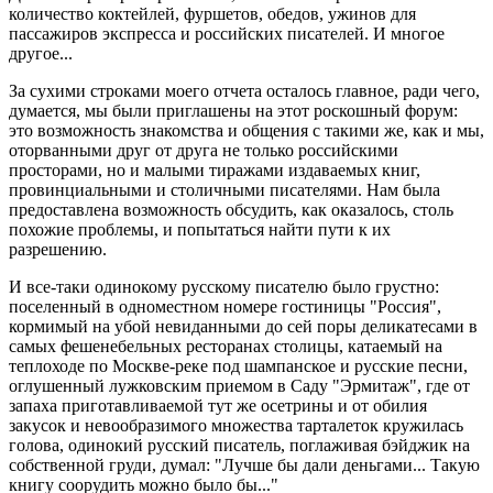
количество коктейлей, фуршетов, обедов, ужинов для
пассажиров экспресса и российских писателей. И многое
другое...
За сухими строками моего отчета осталось главное, ради чего,
думается, мы были приглашены на этот роскошный форум:
это возможность знакомства и общения с такими же, как и мы,
оторванными друг от друга не только российскими
просторами, но и малыми тиражами издаваемых книг,
провинциальными и столичными писателями. Нам была
предоставлена возможность обсудить, как оказалось, столь
похожие проблемы, и попытаться найти пути к их
разрешению.
И все-таки одинокому русскому писателю было грустно:
поселенный в одноместном номере гостиницы "Россия",
кормимый на убой невиданными до сей поры деликатесами в
самых фешенебельных ресторанах столицы, катаемый на
теплоходе по Москве-реке под шампанское и русские песни,
оглушенный лужковским приемом в Саду "Эрмитаж", где от
запаха приготавливаемой тут же осетрины и от обилия
закусок и невообразимого множества тарталеток кружилась
голова, одинокий русский писатель, поглаживая бэйджик на
собственной груди, думал: "Лучше бы дали деньгами... Такую
книгу соорудить можно было бы..."